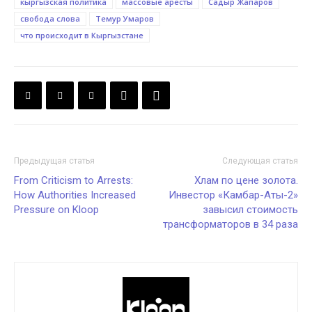
кыргызская политика
массовые аресты
Садыр Жапаров
свобода слова
Темур Умаров
что происходит в Кыргызстане
Предыдущая статья
Следующая статья
From Criticism to Arrests:
Хлам по цене золота.
How Authorities Increased
Инвестор «Камбар-Аты-2»
Pressure on Kloop
завысил стоимость
трансформаторов в 34 раза