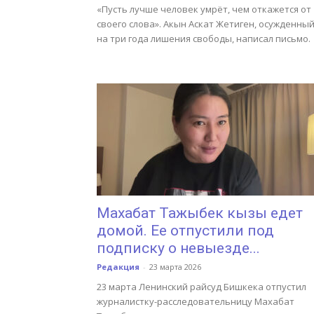
«Пусть лучше человек умрёт, чем откажется от
своего слова». Акын Аскат Жетиген, осужденны
на три года лишения свободы, написал письмо.
Махабат Тажыбек кызы едет
домой. Ее отпустили под
подписку о невыезде...
Редакция
-
23 марта 2026
23 марта Ленинский райсуд Бишкека отпустил
журналистку-расследовательницу Махабат