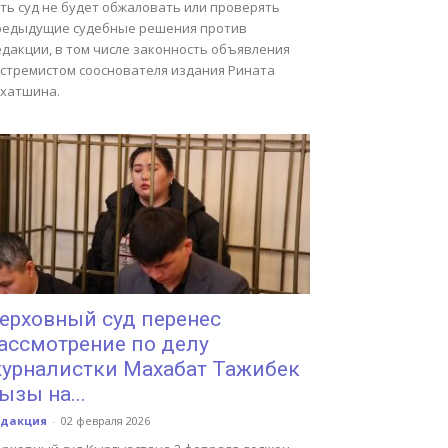
ть суд не будет обжаловать или проверять
редыдущие судебные решения против
едакции, в том числе законность объявления
кстремистом сооснователя издания Рината
ухатшина.
ерховный суд перенес
ассмотрение по делу
урналистки Махабат Тажибек
ызы на...
едакция
-
02 февраля 2026