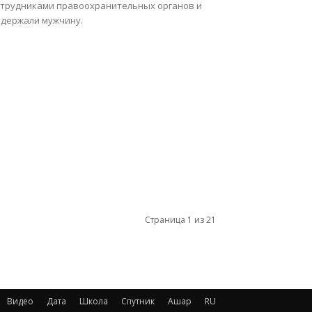
отрудниками правоохранительных органов и
адержали мужчину.
Страница 1 из 21
Видео
Дата
Школа
Спутник
Ашар
RU