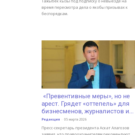
Тажыбек кызы под подписку о невыезде на
время пересмотра дела о якобы призывах к
беспорядкам.
«Превентивные меры», но не
арест. Грядет «оттепель» для
бизнесменов, журналистов и...
Редакция
-
05 марта 2026
Пресс-секретарь президента Аскат Алагозов
заявил, что правоохранителям рекомендуют