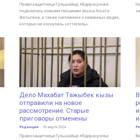
Правозащитница Гульшайыр Абдирасулова
На
й
поделилась новыми письмами акына Аската
з
Жетыгена, а также напомнила о невинных людях,
которых не коснулась «оттепель».
Дело Махабат Тажыбек кызы
В
отправили на новое
р
рассмотрение. Старые
и
приговоры отменены
и
Редакция
-
10 марта 2026
Р
Правозащитница Гульшайыр Абдирасулова
Ве