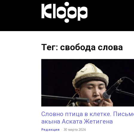
KLOOP.KG
—
Тег: свобода слова
Новости
Кыргызстана
Словно птица в клетке. Письм
акына Аската Жетигена
Редакция
-
30 марта 2026