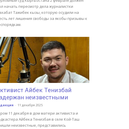
ерховный суд Кыргызстана 2 февраля должен
ыл начать пересмотр дела журналистки
ахабат Тажибек кызы, которую осудили на
есть лет лишения свободы за якобы призывы к
еспорядкам.
ктивист Айбек Тенизбай
адержан неизвестными
едакция
-
11 декабря 2025
ром 11 декабря в дом матери активиста и
одкастера Айбека Тенизбая в селе Кой-Таш
ришли неизвестные, представились