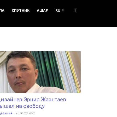
ЛА
СПУТНИК
АШАР
RU
изайнер Эрнис Жээнтаев
ышел на свободу
едакция
-
26 марта 2026