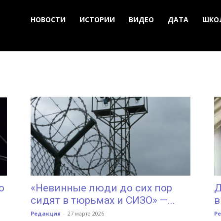
НОВОСТИ
ИСТОРИИ
ВИДЕО
ДАТА
ШКО
о
«Невинные люди до сих пор
Д
сидят в тюрьмах и СИЗО» —...
в
Редакция
-
27 марта 2026
Р