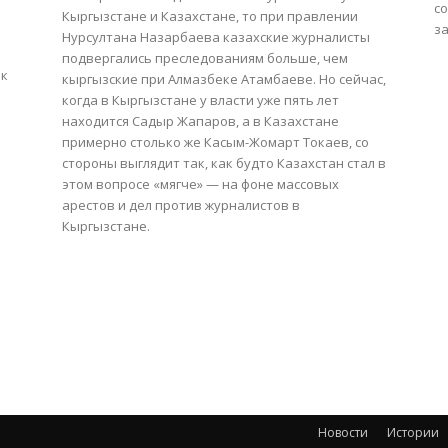
с
Кыргызстане и Казахстане, то при правлении
з
Нурсултана Назарбаева казахские журналисты
подвергались преследованиям больше, чем
 к
кыргызские при Алмазбеке Атамбаеве. Но сейчас,
когда в Кыргызстане у власти уже пять лет
находится Садыр Жапаров, а в Казахстане
примерно столько же Касым-Жомарт Токаев, со
стороны выглядит так, как будто Казахстан стал в
этом вопросе «мягче» — на фоне массовых
арестов и дел против журналистов в
Кыргызстане.
Новости
Истории