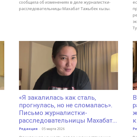
сообщила об изменениях в деле журналистки-
ес
расследовательницы Махабат Тажыбек кызы.
п
р
э
Т
«Я закалилась как сталь,
В
прогнулась, но не сломалась».
р
Письмо журналистки-
ж
расследовательницы Махабат...
к
Редакция
-
05 марта 2026
Р