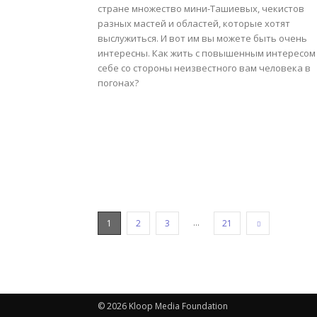
стране множество мини-Ташиевых, чекистов
разных мастей и областей, которые хотят
выслужиться. И вот им вы можете быть очень
интересны. Как жить с повышенным интересом
себе со стороны неизвестного вам человека в
погонах?
...
1
2
3
21
© 2026 Kloop Media Foundation