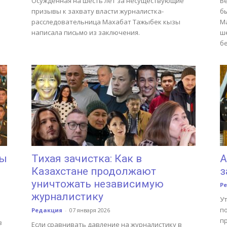
Осужденная на шесть лет за несуществующие
В
и
призывы к захвату власти журналистка-
б
расследовательница Махабат Тажыбек кызы
М
написала письмо из заключения.
ш
б
Мы
Тихая зачистка: Как в
А
Казахстане продолжают
з
уничтожать независимую
Р
журналистику
Ут
п
Редакция
-
07 января 2026
п
в
Если сравнивать давление на журналистику в