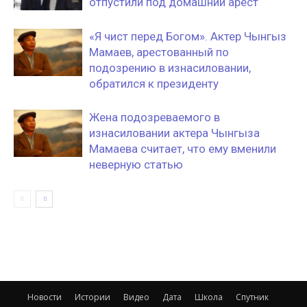
отпустили под домашний арест
«Я чист перед Богом». Актер Чынгыз
Мамаев, арестованный по
подозрению в изнасиловании,
обратился к президенту
Жена подозреваемого в
изнасиловании актера Чынгыза
Мамаева считает, что ему вменили
неверную статью
Новости
Истории
Видео
Дата
Школа
Спутник