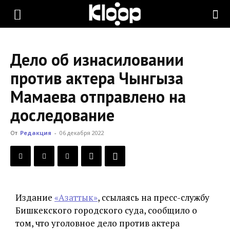
KLOOP.KG
Дело об изнасиловании
—
против актера Чынгыза
Мамаева отправлено на
Новости
доследование
От
Редакция
-
06 декабря 2022
Кыргызстана
Издание
«Азаттык»
, ссылаясь на пресс-службу
Бишкекского городского суда, сообщило о
том, что уголовное дело против актера