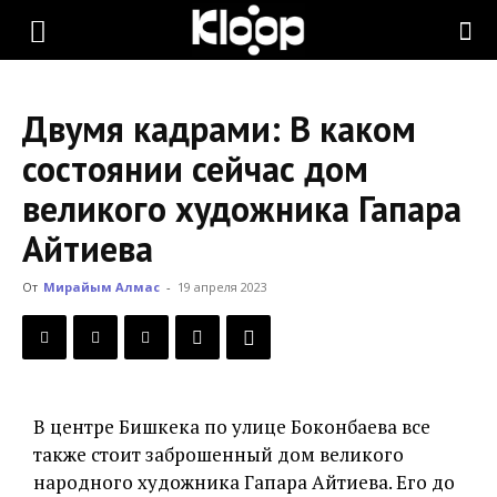
KLOOP.KG
Двумя кадрами: В каком
—
состоянии сейчас дом
великого художника Гапара
Новости
Айтиева
От
Мирайым Алмас
-
19 апреля 2023
Кыргызстана
В центре Бишкека по улице Боконбаева все
также стоит заброшенный дом великого
народного художника Гапара Айтиева. Его до