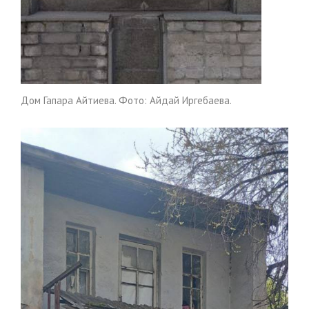
Дом Гапара Айтиева. Фото: Айдай Иргебаева.