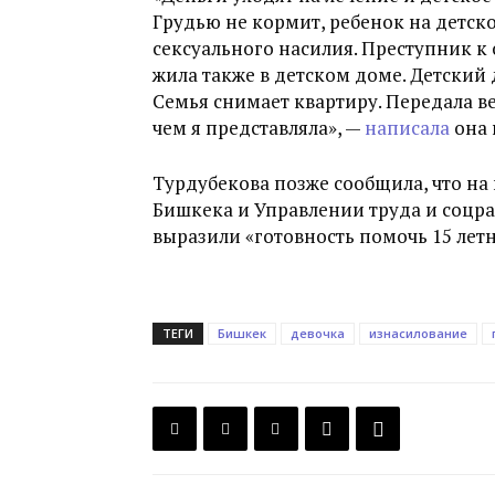
Грудью не кормит, ребенок на детско
сексуального насилия. Преступник к 
жила также в детском доме. Детский 
Семья снимает квартиру. Передала ве
чем я представляла», —
написала
она 
Турдубекова позже сообщила, что на
Бишкека и Управлении труда и соцраз
выразили «
готовность помочь 15 ле
ТЕГИ
Бишкек
девочка
изнасилование