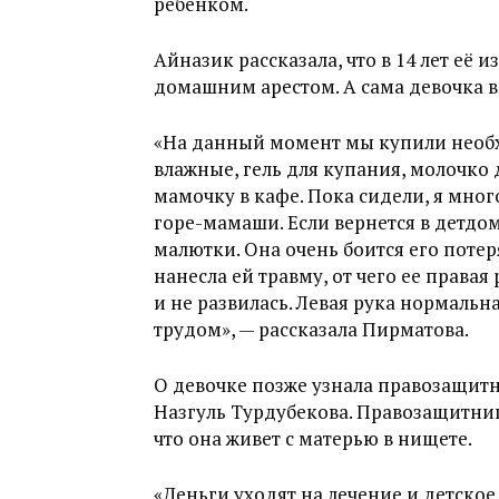
ребенком.
Айназик рассказала, что в 14 лет её
домашним арестом. А сама девочка в
«На данный момент мы купили необх
влажные, гель для купания, молочко 
мамочку в кафе. Пока сидели, я много
горе-мамаши. Если вернется в детдом
малютки. Она очень боится его потеря
нанесла ей травму, от чего ее права
и не развилась. Левая рука нормальна
трудом», — рассказала Пирматова.
О девочке позже узнала правозащитн
Назгуль Турдубекова. Правозащитница
что она живет с матерью в нищете.
«Деньги уходят на лечение и детское