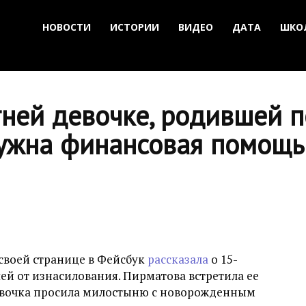
НОВОСТИ
ИСТОРИИ
ВИДЕО
ДАТА
ШКО
тней девочке, родившей п
нужна финансовая помощь
своей странице в Фейсбук
рассказала
о 15-
ей от изнасилования. Пирматова встретила ее
 девочка просила милостыню с новорожденным