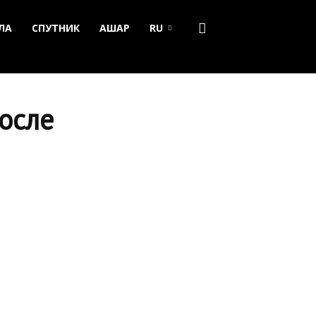
ЛА
СПУТНИК
АШАР
RU
осле