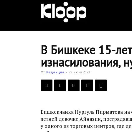
KLOOP.KG
—
В Бишкеке 15-ле
изнасилования, 
Новости
От
Редакция
-
29 июня 2023
Кыргызстана
Бишкекчанка Нургуль Пирматова на 
летней девочке Айназик, пострадавш
у одного из торговых центров, где