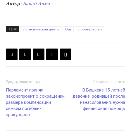
Автор:
Бакай Алмаз
ТЕГИ
Логистический центр
Ош
строительство
Предыдущая статья
Следующая статья
Парламент принял
В Бишкеке 15-летней
законопроект о сокращении
девочке, родившей после
размера компенсаций
изнасилования, нужна
семьям погибших
финансовая помощь
прокуроров