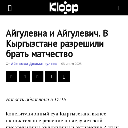
KLOOP.KG
Айгулевна и Айгулевич. В
—
Кыргызстане разрешили
брать матчество
Новости
От
Айжамал Джаманкулова
-
03 июля 2023
Кыргызстана
Новость обновлена в 17:15
Конституционный суд Кыргызстана вынес
окончательное решение по делу детской
писательницы, художницы и активистки Алтын