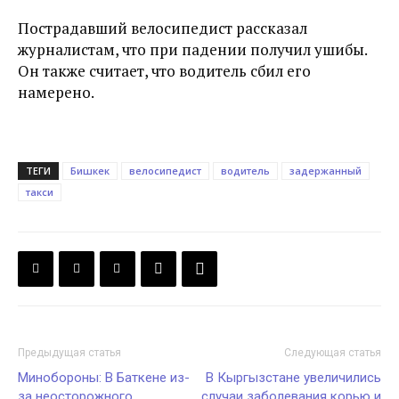
Пострадавший велосипедист рассказал
журналистам, что при падении получил ушибы.
Он также считает, что водитель сбил его
намерено.
ТЕГИ
Бишкек
велосипедист
водитель
задержанный
такси
Предыдущая статья
Следующая статья
Минобороны: В Баткене из-
В Кыргызстане увеличились
за неосторожного
случаи заболевания корью и