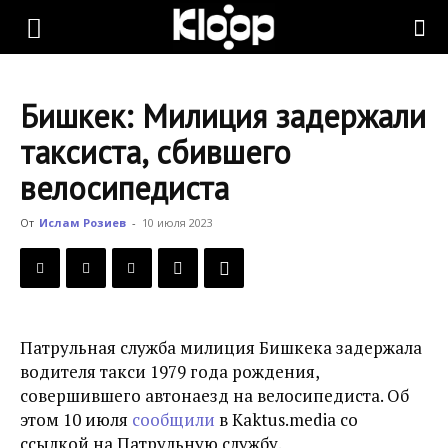
KLOOP.KG
Бишкек: Милиция задержали
—
таксиста, сбившего
велосипедиста
Новости
От
Ислам Розиев
-
10 июля 2023
Кыргызстана
Патрульная служба милиция Бишкека задержала
водителя такси
1979 года рождения,
совершившего автонаезд на велосипедиста. Об
этом 10 июля
сообщили
в Kaktus.media со
ссылкой на Патрульную службу.