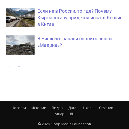
Если не в России, то где? Почему
Кыргызстану придется искать бензин
в Китае
В Бишкеке начали сносить рынок
«Мадина»?
Новости
Истории
Видео
Дата
Школа
Спутник
Ашар
RU
© 2026 Kloop Media Foundation