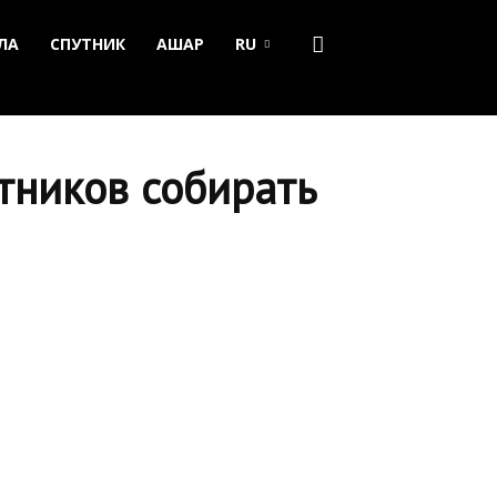
ЛА
СПУТНИК
АШАР
RU
тников собирать