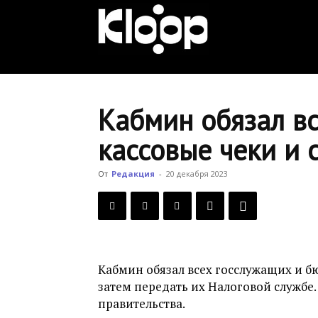
KLOOP.KG
—
Кабмин обязал в
кассовые чеки и 
Новости
От
Редакция
-
20 декабря 2023
Кыргызстана
Кабмин обязал всех госслужащих и б
затем передать их Налоговой службе.
правительства.