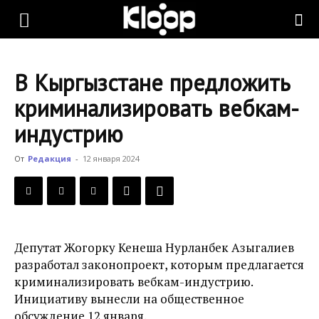
KLOOP.KG
В Кыргызстане предложить
—
криминализировать вебкам-
индустрию
Новости
От
Редакция
-
12 января 2024
Кыргызстана
Депутат Жогорку Кенеша Нурланбек Азыгалиев
разработал законопроект, которым предлагается
криминализировать вебкам-индустрию.
Инициативу вынесли на общественное
обсуждение 12 января.