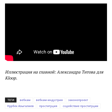
Иллюстрация на главной: Александра Титова для
Kloop.
ТЕГИ
вебкам
вебкам-индустрия
законопроект
Нурбек Азыгалиев
проституция
содействие проституции