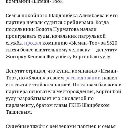
компании
«Ысман-Тоо»
.
Семья покойного Шабданбека Алимбаева и его
партнер начали судится с рейдерами. Когда
подельники Болота Нурматова начали
проигрывать суды, начальник патрульной
службы
продал
компанию
«Ысман-Тоо» за $520
тысяч более влиятельному человеку — депутату
Жогорку Кенеша Жусупбеку Коргонбаю уулу.
Депутат отрицал, что купил компанию
«Ысман-
Тоо», но «Клооп» в своем
расследовании
нашел
его связи с этой компанией. По словам близких и
партнера основателя месторождения, Коргонбай
уулу разрабатывает его с коллегой по
парламенту, братом главы ГКНБ Шаирбеком
Ташиевым.
Судебные тяжбы с рейдерами партнер и семья