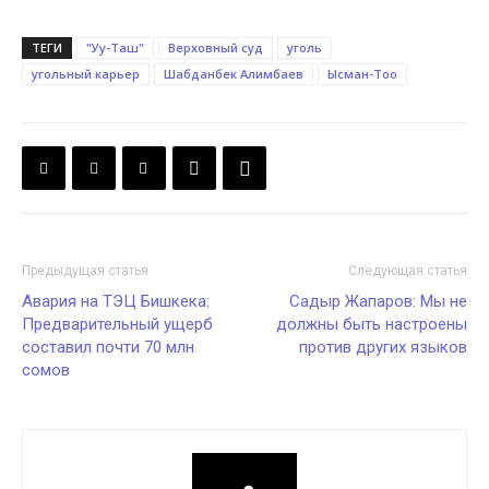
ТЕГИ
"Уу-Таш"
Верховный суд
уголь
угольный карьер
Шабданбек Алимбаев
Ысман-Тоо
Предыдущая статья
Следующая статья
Авария на ТЭЦ Бишкека:
Садыр Жапаров: Мы не
Предварительный ущерб
должны быть настроены
составил почти 70 млн
против других языков
сомов