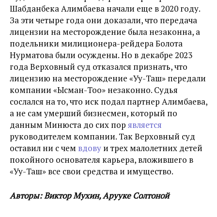
Шабданбека Алимбаева начали еще в 2020 году.
За эти четыре года они доказали, что передача
лицензии на месторождение была незаконна, а
подельники милиционера-рейдера Болота
Нурматова были осуждены. Но в декабре 2023
года Верховный суд отказался признать, что
лицензию на месторождение
«Уу-Таш» передали
компании
«Ысман-Тоо» незаконно. Судья
сослался на то, что иск подал партнер Алимбаева,
а не сам умерший бизнесмен, который по
данным Минюста до сих пор
является
руководителем компании. Так Верховный суд
оставил ни с чем
вдову
и трех малолетних детей
покойного основателя карьера, вложившего в
«Уу-Таш»
все свои средства и имущество
.
Авторы: Виктор Мухин, Арууке Солтоной