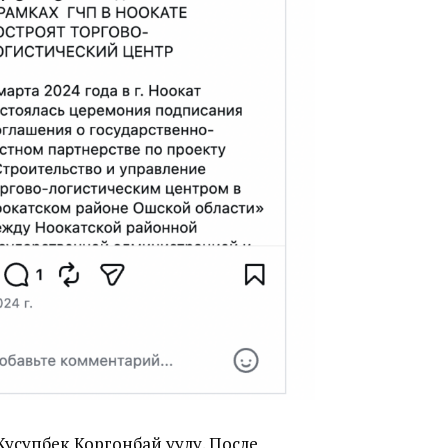
усупбек Коргонбай уулу.
После