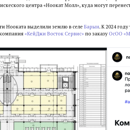
тискеского центра «Ноокат Молл», куда могут перене
сти Нооката выделили землю в селе
Барын
.
К 2024 году
т компания
«КейДжи Восток Сервис»
по заказу
ОсОО «М