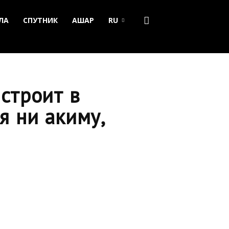
ЛА
СПУТНИК
АШАР
RU
строит в
я ни акиму,