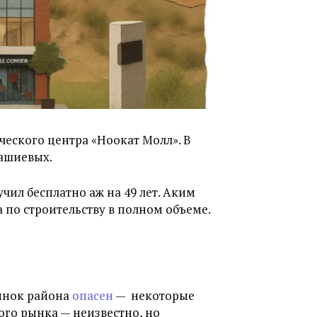
ческого центра «Ноокат Молл». В
Ташиевых.
чил бесплатно аж на 49 лет. Аким
 по строительству в полном объеме.
рынок района
опасен
— некоторые
ого рынка — неизвестно, но