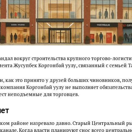
андал вокруг строительства крупного торгово-логисти
мента Жусупбек Коргонбай уулу, связанный с семьей 
 как это принято у друзей больших чиновников, полу
 компания Коргонбай уулу не выполняет обязательства
мест неподъемные для торговцев.
лет
ском районе назревало давно. Старый Центральный 
канале. Когда власти планируют снос всего центральн