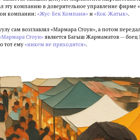
ал эту компанию в доверительное управление фирме
вои компании:
«Жус-Бек Компани»
и
«Кок-Жатык»
.
улу сам возглавлял «Мармара Стоун», а потом передал
«Мармара Стоун»
является Багыш Жармаматов — боец
о тот ему
«никем не приходится»
.