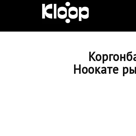
KLOOP.KG
—
Коргонб
Новости
Ноокате ры
Кыргызстана