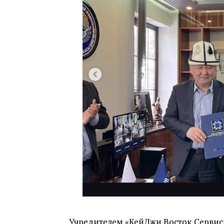
Учредителем
«
КейДжи Восток Сервис