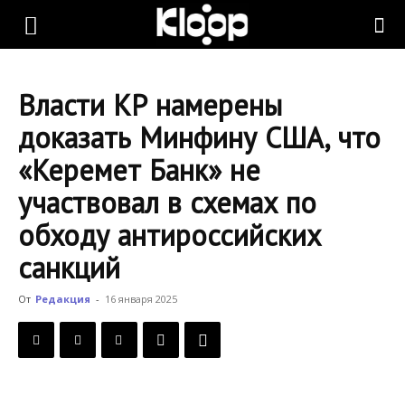
KLOOP.KG
Власти КР намерены
—
доказать Минфину США, что
«Керемет Банк» не
Новости
участвовал в схемах по
обходу антироссийских
Кыргызстана
санкций
От
Редакция
-
16 января 2025