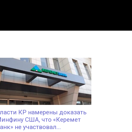
ласти КР намерены доказать
инфину США, что «Керемет
анк» не участвовал...