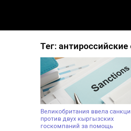
Тег: антироссийские
Великобритания ввела санкц
против двух кыргызских
госкомпаний за помощь