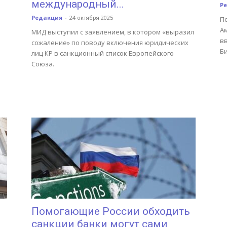
международный...
Р
Редакция
-
24 октября 2025
П
А
МИД выступил с заявлением, в котором «выразил
в
сожаление» по поводу включения юридических
Б
лиц КР в санкционный список Европейского
Союза.
Помогающие России обходить
санкции банки могут сами