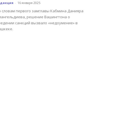
едакция
-
16 января 2025
о словам первого замглавы Кабмина Данияра
мангельдиева, решение Вашингтона о
ведении санкций вызвало «недоумение» в
ишкеке.