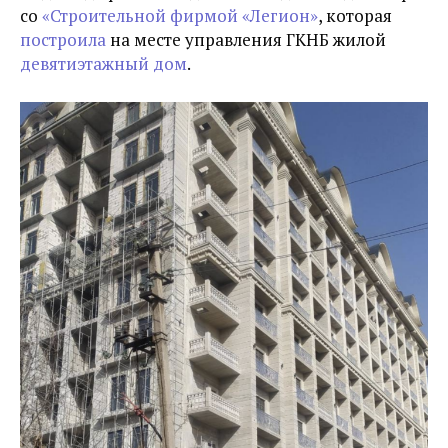
со
«Строительной фирмой «Легион»
, которая
построила
на месте управления ГКНБ жилой
девятиэтажный дом
.