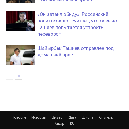
«Он затаил обиду». Российский
политтехнолог считает, что осенью
Ташиев попытается устроить
переворот
Шайырбек Ташиев отправлен под
домашний арест
Новости
Истории
Видео
Дата
Школа
Спутник
Ашар
RU