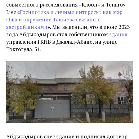
совместного расследования «Клооп» и Temirov
Live
«
Госипотека и личные интересы: как мэр
Оша и окружение Ташиева связаны с
застройщиками
». Мы выяснили, что в июне 2023
года Абдыкадыров стал собственником
здания
управления ГКНБ в Джалал-Абаде, на улице
Токтогула, 51.
Абдыкадыров снес здание и подписал договор