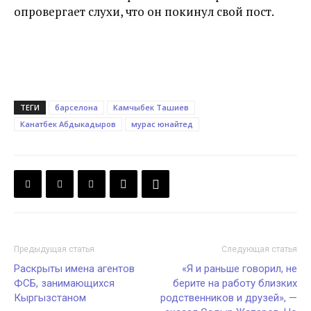
опровергает слухи, что он покинул свой пост.
ТЕГИ
барселона
Камчыбек Ташиев
Канатбек Абдыкадыров
мурас юнайтед
Предыдущая статья
Следующая статья
Раскрыты имена агентов
«Я и раньше говорил, не
ФСБ, занимающихся
берите на работу близких
Кыргызстаном
родственников и друзей», —