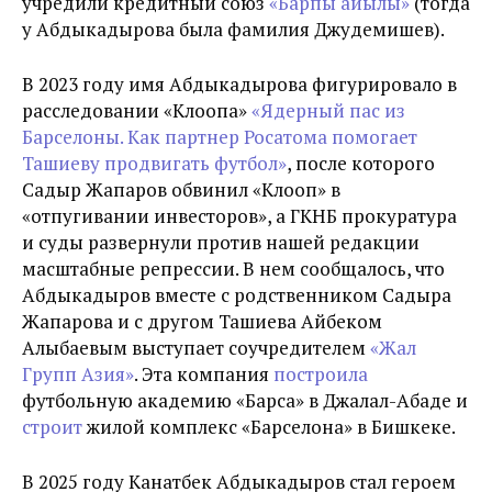
учредили кредитный союз
«Барпы айылы»
(тогда
у Абдыкадырова была фамилия Джудемишев).
В 2023 году имя Абдыкадырова фигурировало в
расследовании «Клоопа»
«Ядерный пас из
Барселоны. Как партнер Росатома помогает
Ташиеву продвигать футбол»
, после которого
Садыр Жапаров обвинил «Клооп» в
«отпугивании инвесторов», а ГКНБ прокуратура
и суды развернули против нашей редакции
масштабные репрессии. В нем сообщалось, что
Абдыкадыров вместе с родственником Садыра
Жапарова и с другом Ташиева Айбеком
Алыбаевым выступает соучредителем
«Жал
Групп Азия»
. Эта компания
построила
футбольную академию «Барса» в Джалал-Абаде и
строит
жилой комплекс «Барселона» в Бишкеке.
В 2025 году Канатбек Абдыкадыров стал героем