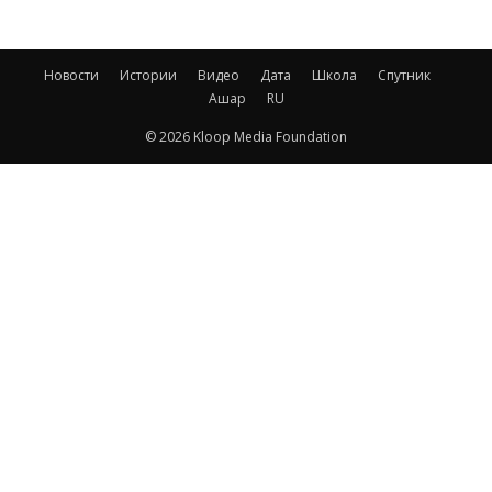
Новости
Истории
Видео
Дата
Школа
Спутник
Ашар
RU
© 2026 Kloop Media Foundation