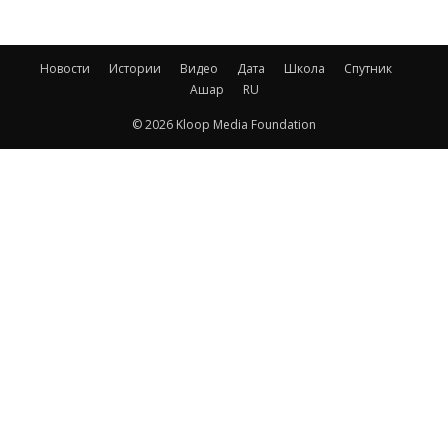
Новости
Истории
Видео
Дата
Школа
Спутник
Ашар
RU
© 2026 Kloop Media Foundation