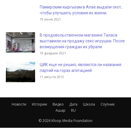
Памирским кыргызам в Алае выдали скот,
чтобы улучшить условия их жизни
19 июня 2021
В продовольственном магазине Таласа
выставили на продажу секс-игрушки. После
возмущения граждан их убрали
19 февраля 2021
ЦИК еще не решил, являются ли названия
партий на горах агитацией
11 августа 2015
Новости
Истории
Видео
Дата
Школа
Спутник
Ашар
RU
© 2026 Kloop Media Foundation