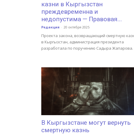
казни в Кыргызстан
преждевременна и
недопустима — Правовая...
Редакция
-
20 октября 2025
Проекта закона, возвращающий смертную каз
в Кыргызстан, администрация президента
разработала по поручению Садыра Жапарова.
В Кыргызстане могут вернуть
смертную казнь