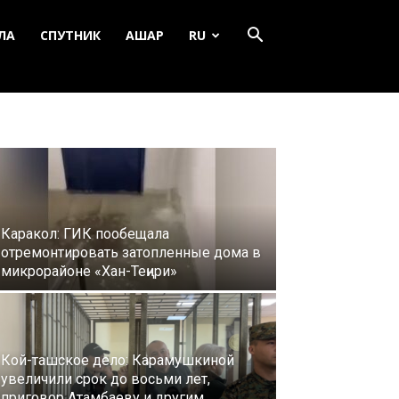
ЛА
СПУТНИК
АШАР
RU
Каракол: ГИК пообещала
отремонтировать затопленные дома в
микрорайоне «Хан-Теңири»
Кой-ташское дело: Карамушкиной
увеличили срок до восьми лет,
приговор Атамбаеву и другим