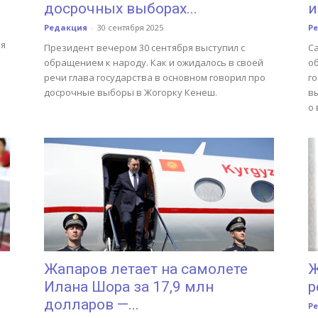
досрочных выборах...
и
Редакция
-
30 сентября 2025
Р
ая
Президент вечером 30 сентября выступил с
С
обращением к народу. Как и ожидалось в своей
об
речи глава государства в основном говорил про
г
досрочные выборы в Жогорку Кенеш.
в
о
Жапаров летает на самолете
Ж
Илана Шора за 17,9 млн
р
долларов —...
Р