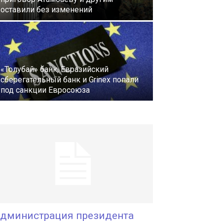
оставили без изменений
«Толубай» банк, Евразийский
сберегательный банк и Grinex попали
под санкции Евросоюза
дминистрация президента