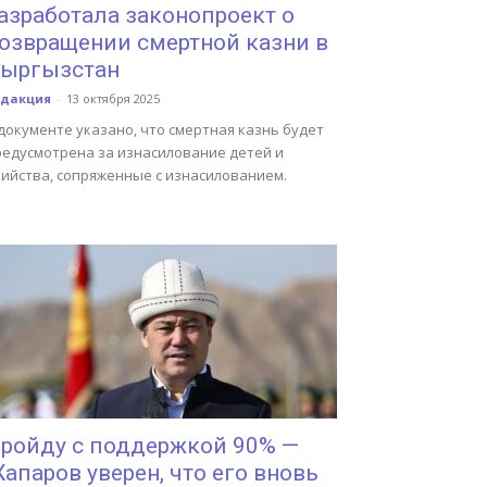
азработала законопроект о
озвращении смертной казни в
ыргызстан
едакция
-
13 октября 2025
документе указано, что смертная казнь будет
редусмотрена за изнасилование детей и
бийства, сопряженные с изнасилованием.
ройду с поддержкой 90% —
апаров уверен, что его вновь