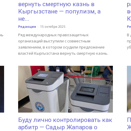
вернуть смертную казнь в
р
Кыргызстане — популизм, а
в
не...
К
Редакция
-
15 октября 2025
Р
нь
Ряд международных правозащитных
В 
организаций выступили с совместным
п
заявлением, в котором осудили предложение
у
властей Кыргызстана вернуть смертную казнь.
Буду лично контролировать как
П
арбитр — Садыр Жапаров о
Ж