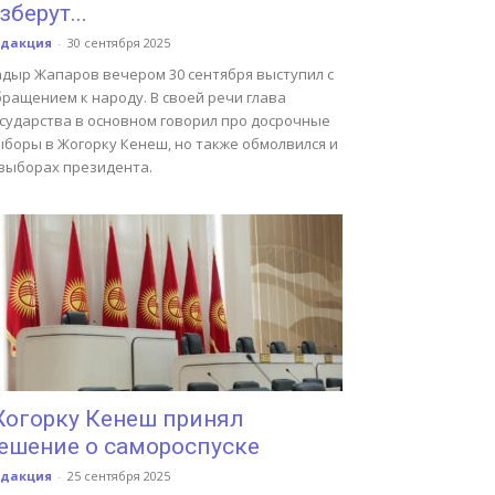
зберут...
едакция
-
30 сентября 2025
адыр Жапаров вечером 30 сентября выступил с
ращением к народу. В своей речи глава
осударства в основном говорил про досрочные
ыборы в Жогорку Кенеш, но также обмолвился и
 выборах президента.
огорку Кенеш принял
ешение о самороспуске
едакция
-
25 сентября 2025