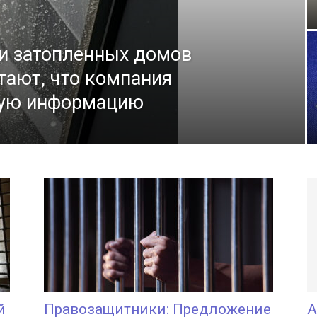
ли затопленных домов
тают, что компания
ную информацию
й
Правозащитники: Предложение
А