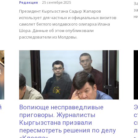
Редакция
-
25 сентября 2025
За
з
Президент Кыргызстана Садыр Жапаров
ни
использует для частных и официальных визитов
самолет беглого молдавского олигарха Илана
Шора. Данные об этом опубликовали
расследователи из Молдовы.
й
Вопиюще несправедливые
Э
приговоры. Журналисты
с
Кыргызстана призвали
с
пересмотреть решения по делу
л