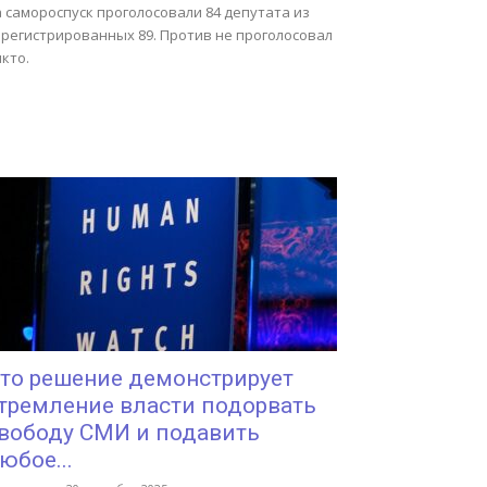
 самороспуск проголосовали 84 депутата из
арегистрированных 89. Против не проголосовал
кто.
то решение демонстрирует
тремление власти подорвать
вободу СМИ и подавить
юбое...