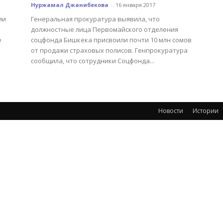
Нуржамал Джанибекова
-
16 января 2017
ии
Генеральная прокуратура выявила, что
должностные лица Первомайского отделения
е
соцфонда Бишкека присвоили почти 10 млн сомов
от продажи страховых полисов. Генпрокуратура
сообщила, что сотрудники Соцфонда...
Новости
Истории