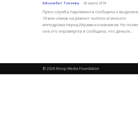
Айсымбат Токоева
-
28 марта 2018
Пресс-служба парламента сообщила о выделен
10 млн сомов на ремонт чолпон-атинского
ипподрома перед Играми кочевников. Но позж
она это опровергла и сообщила, что деньги...
© 2026 Kloop Media Foundation