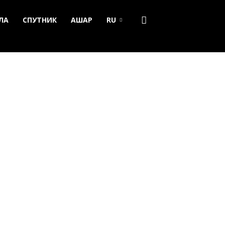
ЛА
СПУТНИК
АШАР
RU