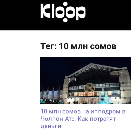
KLOOP.KG
—
Тег: 10 млн сомов
Новости
Кыргызстана
10 млн сомов на ипподром в
Чолпон-Ате. Как потратят
деньги