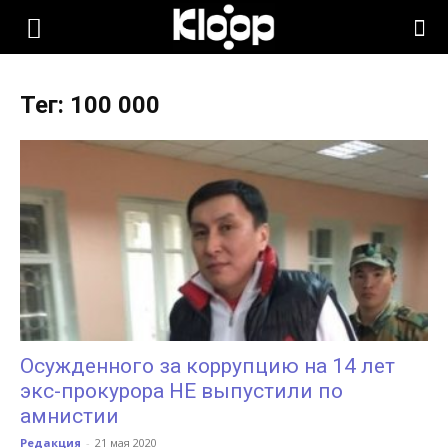
KLOOP.KG
Тег: 100 000
—
Новости
Кыргызстана
Осужденного за коррупцию на 14 лет
экс-прокурора НЕ выпустили по
амнистии
Редакция
-
21 мая 2020