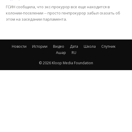
ГСИН сообщила, что экс-прокурор все еще находится в
колонии-поселении -- просто генпрокурор забыл сказать об
этом на заседании парламента.
Новости
Истории
Видео
Дата
Школа
Спутник
Ашар
RU
© 2026 Kloop Media Foundation