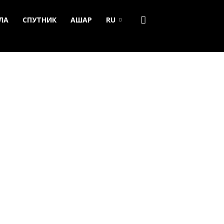
ЛА
СПУТНИК
АШАР
RU