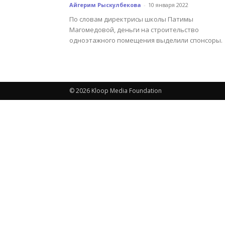
Айгерим Рыскулбекова
-
10 января 2022
По словам директрисы школы Патимы
Магомедовой, деньги на строительство
одноэтажного помещения выделили спонсоры.
© 2026 Kloop Media Foundation