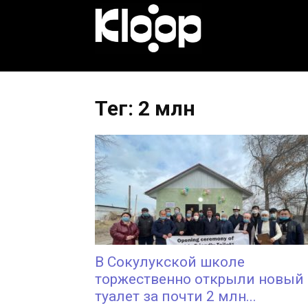
KLOOP.KG
—
Тег: 2 млн
Новости
Кыргызстана
В Сокулукской школе
торжественно открыли новый
туалет за почти 2 млн...