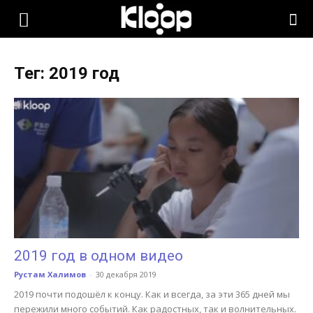
KLOOP.KG
Тег: 2019 год
—
Новости
Кыргызстана
2019 год в одном видео
Рустам Халимов
-
30 декабря 2019
2019 почти подошёл к концу. Как и всегда, за эти 365 дней мы
пережили много событий. Как радостных, так и волнительных.