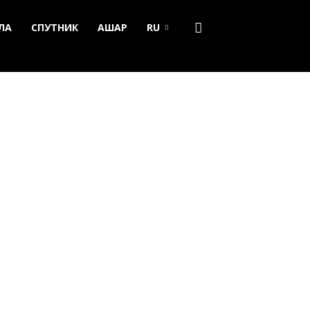
ЛА
СПУТНИК
АШАР
RU