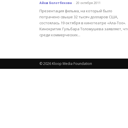
Айкөл Болотбекова
-
20 октября 2011
Презентация фильма, на который было
потрачено свыше 32 тысяч долларов США,
состоялась 19 октября в кинотеатре «Ала-Тоо».
Кинокритик Гульбара Толомушева заявляет, чт
среди коммерческих...
© 2026 Kloop Media Foundation