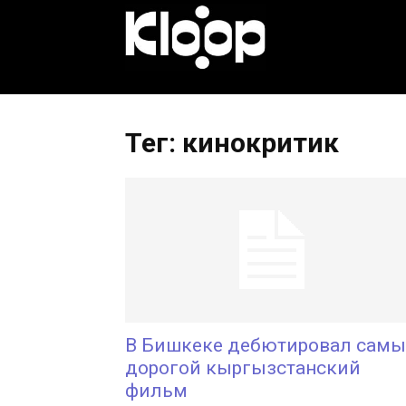
KLOOP.KG
—
Тег: кинокритик
Новости
Кыргызстана
В Бишкеке дебютировал сам
дорогой кыргызстанский
фильм