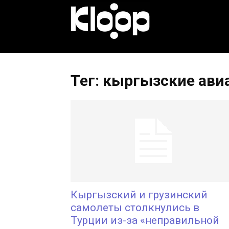
KLOOP.KG
—
Тег: кыргызские ави
Новости
Кыргызстана
Кыргызский и грузинский
самолеты столкнулись в
Турции из-за «неправильной