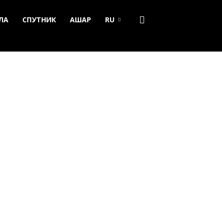
ЛА
СПУТНИК
АШАР
RU