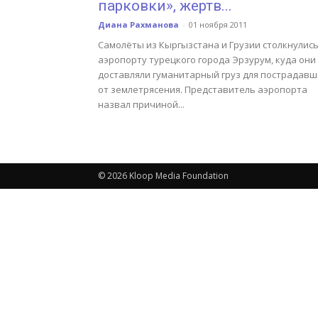
парковки», жертв...
Диана Рахманова
-
01 ноября 2011
Самолёты из Кыргызстана и Грузии столкнулись
аэропорту турецкого города Эрзурум, куда они
доставляли гуманитарный груз для пострадавш
от землетрясения. Представитель аэропорта
назвал причиной...
© 2026 Kloop Media Foundation