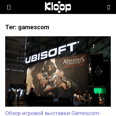
KLOOP.KG
Тег: gamescom
—
Новости
Кыргызстана
Обзор игровой выставки Gamescom-