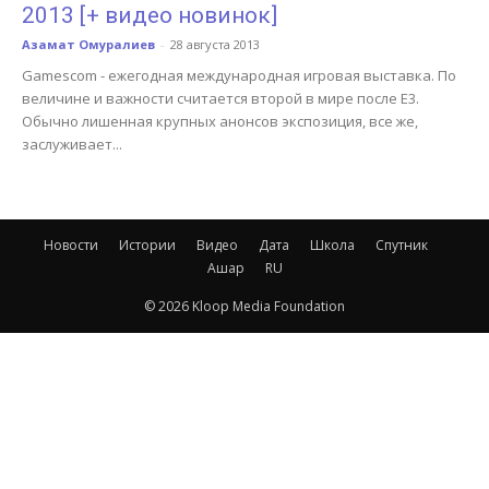
2013 [+ видео новинок]
Азамат Омуралиев
-
28 августа 2013
Gamescom - ежегодная международная игровая выставка. По
величине и важности считается второй в мире после E3.
Обычно лишенная крупных анонсов экспозиция, все же,
заслуживает...
Новости
Истории
Видео
Дата
Школа
Спутник
Ашар
RU
© 2026 Kloop Media Foundation