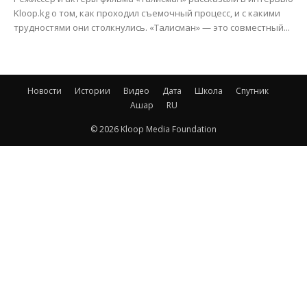
Kloop.kg о том, как проходил съемочный процесс, и с какими
трудностями они столкнулись. «Талисман» — это совместный...
Новости
Истории
Видео
Дата
Школа
Спутник
Ашар
RU
© 2026 Kloop Media Foundation