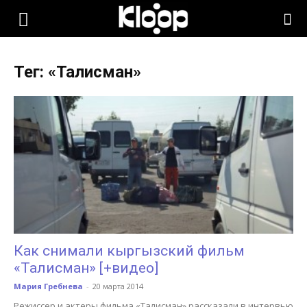
KLOOP.KG
Тег: «Талисман»
—
Новости
Кыргызстана
Как снимали кыргызский фильм
«Талисман» [+видео]
Мария Гребнева
-
20 марта 2014
Режиссер и актеры фильма «Талисман» рассказали в интервью