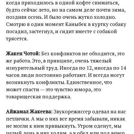
когда приходилось в одной кофте сниматься,
будто сейчас лето, но на самом деле почти зима,
поздняя осень. И было очень жутко холодно.
Смотрю в один момент Каныбек в куртку собаку
посадил, застегнул, и сидит вместе с собакой
трясется.
Жакен Чотой:
Без конфликтов не обходится, это
же работа. Это, в принципе, очень тяжелый
изнурительный труд. Иногда по 12, иногда по 14
часов люди постоянно работают. И всегда могут
возникнуть конфликты. Единственное, что
может спасти — это чувство юмора, это
товарищеская поддержка.
Айжамал Жакеева:
Звукорежиссер одевал на нас
петлички. А мы о них все время забывали, никак
не могли к ним привыкнуть. Утром оденут, мы
целый день в них ходим, а в обед или под вечер