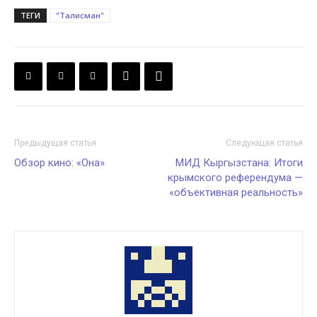
ТЕГИ
"Талисман"
Предыдущая статья
Следующая статья
Обзор кино: «Она»
МИД Кыргызстана: Итоги
крымского референдума —
«объективная реальность»