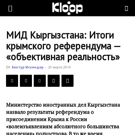
KLOOP.KG
МИД Кыргызстана: Итоги
—
крымского референдума —
«объективная реальность»
Новости
От
Бектур Искендер
-
20 марта 2014
Кыргызстана
Министерство иностранных дел Кыргызстана
назвало результаты референдума о
присоединении Крыма к России
«волеизъявлениям абсолютного большинства
населения» полуострова. В то же время,