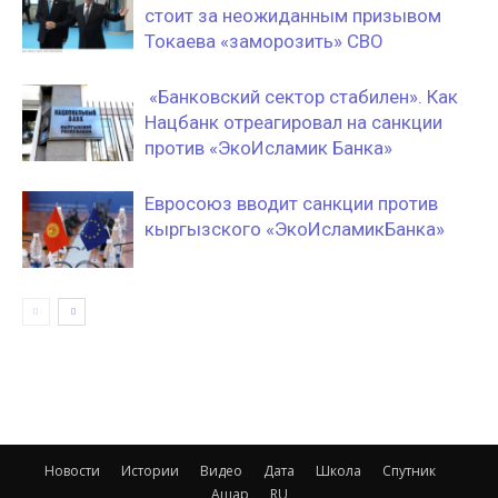
стоит за неожиданным призывом
Токаева «заморозить» СВО
«Банковский сектор стабилен». Как
Нацбанк отреагировал на санкции
против «ЭкоИсламик Банка»
Евросоюз вводит санкции против
кыргызского «ЭкоИсламикБанка»
Новости
Истории
Видео
Дата
Школа
Спутник
Ашар
RU