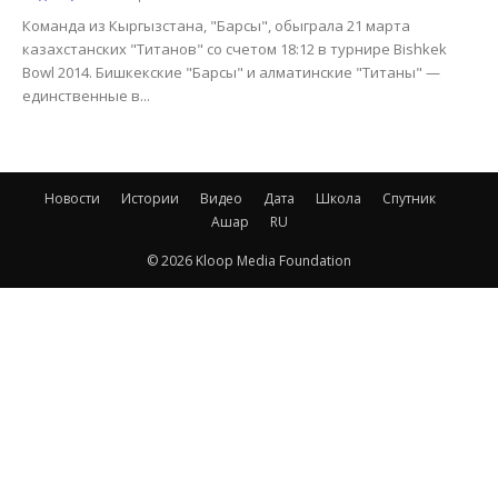
Команда из Кыргызстана, "Барсы", обыграла 21 марта
казахстанских "Титанов" со счетом 18:12 в турнире Bishkek
Bowl 2014. Бишкекские "Барсы" и алматинские "Титаны" —
единственные в...
Новости
Истории
Видео
Дата
Школа
Спутник
Ашар
RU
© 2026 Kloop Media Foundation