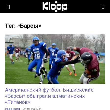
KLOOP.KG
Тег: «Барсы»
—
Новости
Кыргызстана
Американский футбол: Бишкекские
«Барсы» обыграли алматинских
«Титанов»
Редакция
-
24 марта 2014