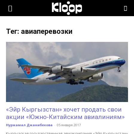
KLOOP.KG
Тег: авиаперевозки
—
Новости
Кыргызстана
«Эйр Кыргызстан» хочет продать свои
акции «Южно-Китайским авиалиниям»
Нуржамал Джанибекова
-
05 января 2017
Кыргызская государственная авиакомпания «Эйр Кыргызстан»