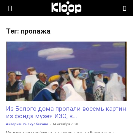
KLOOP.KG
Тег: пропажа
—
Новости
Кыргызстана
Из Белого дома пропали восемь картин
из фонда музея ИЗО, в...
Айгерим Рыскулбекова
-
14 октября 2020
Минкультуры сообщило, что после захвата Белого дома