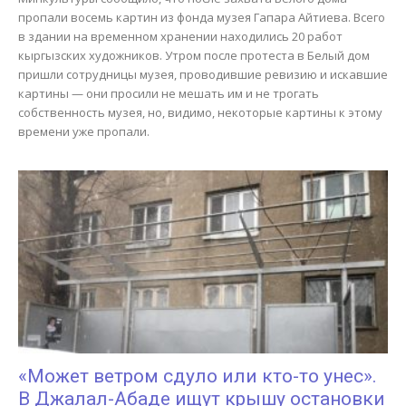
пропали восемь картин из фонда музея Гапара Айтиева. Всего
в здании на временном хранении находились 20 работ
кыргызских художников. Утром после протеста в Белый дом
пришли сотрудницы музея, проводившие ревизию и искавшие
картины — они просили не мешать им и не трогать
собственность музея, но, видимо, некоторые картины к этому
времени уже пропали.
«Может ветром сдуло или кто-то унес».
В Джалал-Абаде ищут крышу остановки