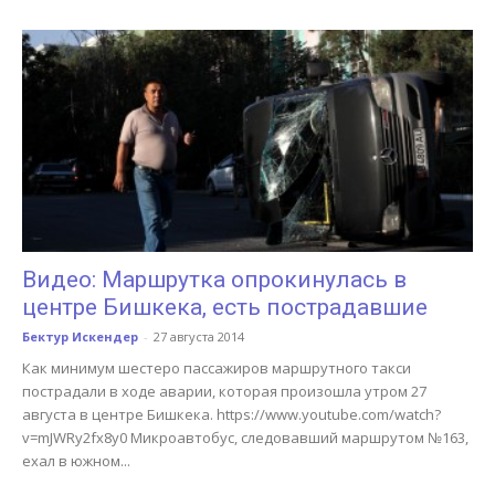
Видео: Маршрутка опрокинулась в
центре Бишкека, есть пострадавшие
Бектур Искендер
-
27 августа 2014
Как минимум шестеро пассажиров маршрутного такси
пострадали в ходе аварии, которая произошла утром 27
августа в центре Бишкека. https://www.youtube.com/watch?
v=mJWRy2fx8y0 Микроавтобус, следовавший маршрутом №163,
ехал в южном...