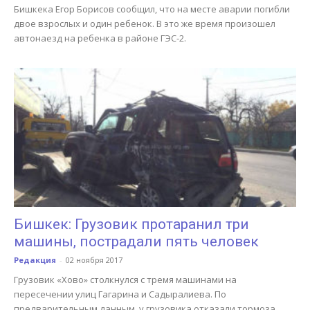
Бишкека Егор Борисов сообщил, что на месте аварии погибли
двое взрослых и один ребенок. В это же время произошел
автонаезд на ребенка в районе ГЭС-2.
Бишкек: Грузовик протаранил три
машины, пострадали пять человек
Редакция
-
02 ноября 2017
Грузовик «Хово» столкнулся с тремя машинами на
пересечении улиц Гагарина и Садыралиева. По
предварительным данным, у грузовика отказали тормоза.