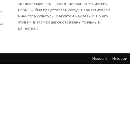
«Кодекс кыргыза» — свод "морально-этических
норм" — был представлен сегодня заместителем
ы,
министра культуры Максатом Чакиевым. По его
словам, в этом кодексе отражены "сильные
ко
качества...
Новости
Истории