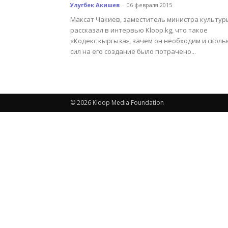
Улугбек Акишев
-
06 февраля 2015
Максат Чакиев, заместитель министра культур
рассказал в интервью Kloop.kg, что такое
«Кодекс кыргыза», зачем он необходим и сколь
сил на его создание было потрачено...
© 2026 Kloop Media Foundation