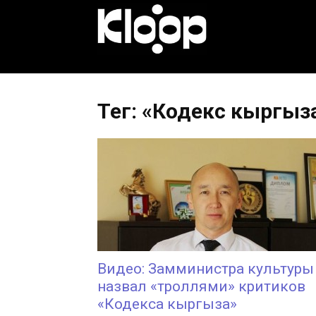
KLOOP.KG
—
Тег: «Кодекс кыргыз
Новости
Кыргызстана
Видео: Замминистра культуры
назвал «троллями» критиков
«Кодекса кыргыза»