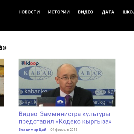
НОВОСТИ
ИСТОРИИ
ВИДЕО
ДАТА
ШКО
а»
Видео: Замминистра культуры
представил «Кодекс кыргыза»
Владимир Цай
-
04 февраля 2015