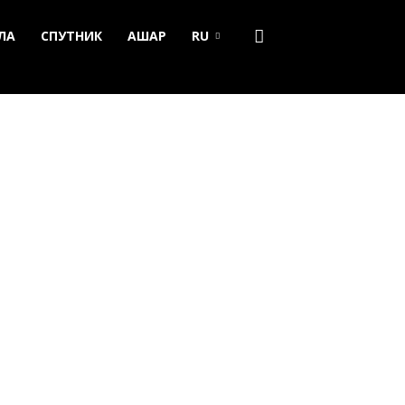
ЛА
СПУТНИК
АШАР
RU