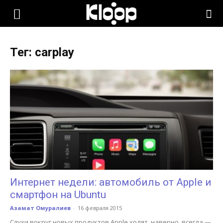
KLOOP.KG
Тег: carplay
—
Новости
Кыргызстана
Интернет недели: автомобиль от Apple и
смартфон на Ubuntu
Азамат Омуралиев
-
16 февраля 2015
Слухи вокруг новых продуктов Apple ходят, наверно, всегда —