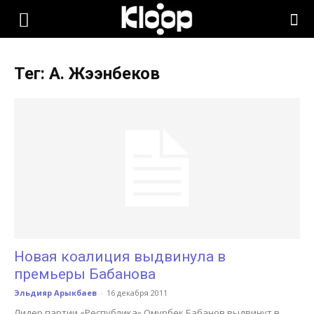
KLOOP.KG
Тег: А. Жээнбеков
—
Новости
Кыргызстана
Новая коалиция выдвинула в
премьеры Бабанова
Эльдияр Арыкбаев
-
16 декабря 2011
Лидер партии «Республика» Омурбек Бабанов выдвинут в