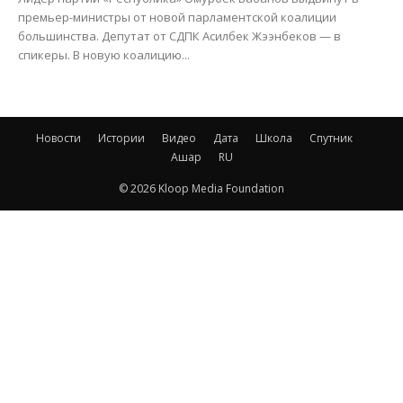
премьер-министры от новой парламентской коалиции
большинства. Депутат от СДПК Асилбек Жээнбеков — в
спикеры. В новую коалицию...
Новости
Истории
Видео
Дата
Школа
Спутник
Ашар
RU
© 2026 Kloop Media Foundation