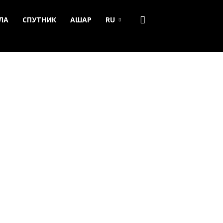
ЛА
СПУТНИК
АШАР
RU