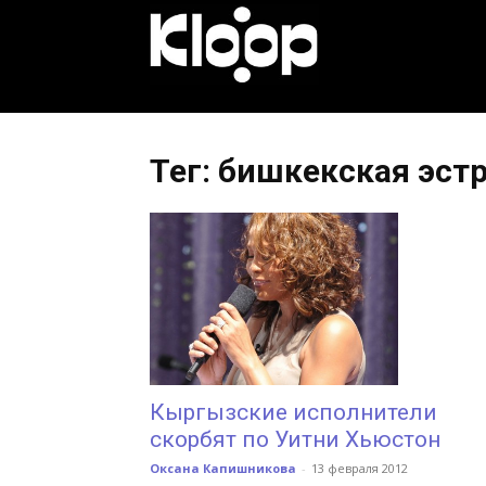
KLOOP.KG
—
Тег: бишкекская эст
Новости
Кыргызстана
Кыргызские исполнители
скорбят по Уитни Хьюстон
Оксана Капишникова
-
13 февраля 2012