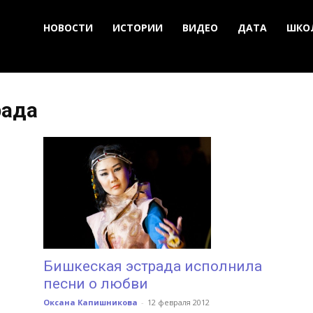
НОВОСТИ
ИСТОРИИ
ВИДЕО
ДАТА
ШКО
рада
Бишкеская эстрада исполнила
песни о любви
Оксана Капишникова
-
12 февраля 2012