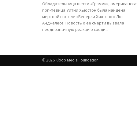
Обладательница шести «Грэмми», американска
поп-певица Уитни Хьюстон была найдена
мертвой в отеле «Беверли Хилтон» в Лос-
Анджелесе. Новость о ее смерти вызвала
неоднозначную реакцию среди...
© 2026 Kloop Media Foundation