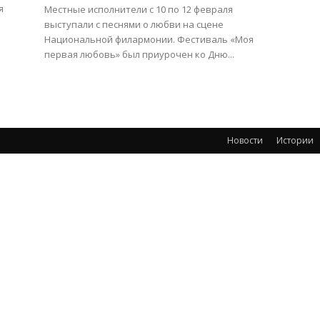
я
Местные исполнители с 10 по 12 февраля
выступали с песнями о любви на сцене
Национальной филармонии. Фестиваль «Моя
первая любовь» был приурочен ко Дню...
Новости
Истории