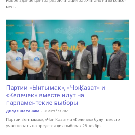
Новое здание центра реабилитации рассчитано на 88 койко-
мест.
Партии «Ынтымак», «Чоң Казат» и
«Келечек» вместе идут на
парламентские выборы
Дилде Шатанова
-
08 октября 2021
Партии «Ынтымак», «Чон Казат» и «Келечек» будут вместе
участвовать на предстоящих выборах 28 ноября.