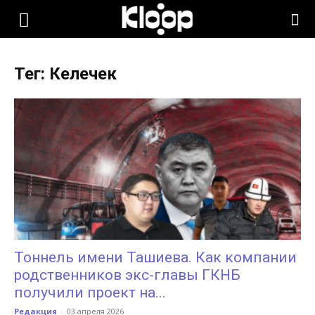
KLOOP.KG
Тег: Келечек
—
Новости
Кыргызстана
Тоннель имени Ташиева. Как компании
родственников экс-главы ГКНБ
получили проект на...
Редакция
-
03 апреля 2026