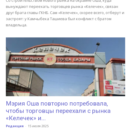
Со строительством нового рынка на окраине Оша, куда
вынуждают переехать торговцев рынка «Келечек», связан
друг брата главы ГКНБ. Сам «Келечек», скорее всего, отберут и
застроят: у Камчыбека Ташиева был конфликт с братом
владельца.
Мэрия Оша повторно потребовала,
чтобы торговцы переехали с рынка
«Келечек» и...
Редакция
-
15 июля 2025