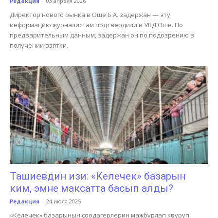
Редакция
-
03 апреля 2026
Директор нового рынка в Оше Б.А. задержан — эту
информацию журналистам подтвердили в УВД Ошв. По
предварительным данным, задержан он по подозрению в
получении взятки.
Ташиевдин изи: «Келечек» базарын
ким, эмне максатта басып алды?
Редакция
-
24 июля 2025
«Келечек» базарынын соодагерлерин мажбурлап көчүрүп