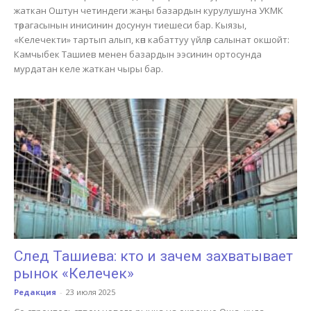
жаткан Оштун четиндеги жаңы базардын курулушуна УКМК
төрагасынын инисинин досунун тиешеси бар. Кыязы,
«Келечекти» тартып алып, көп кабаттуу үйлөр салынат окшойт:
Камчыбек Ташиев менен базардын ээсинин ортосунда
мурдатан келе жаткан чыры бар.
След Ташиева: кто и зачем захватывает
рынок «Келечек»
Редакция
-
23 июля 2025