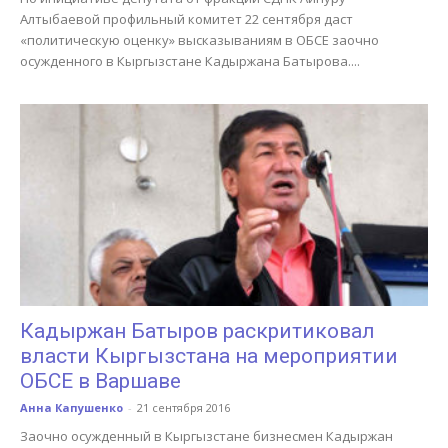
Алтыбаевой профильный комитет 22 сентября даст
«политическую оценку» высказываниям в ОБСЕ заочно
осужденного в Кыргызстане Кадыржана Батырова....
Кадыржан Батыров раскритиковал
власти Кыргызстана на мероприятии
ОБСЕ в Варшаве
Анна Капушенко
-
21 сентября 2016
Заочно осужденный в Кыргызстане бизнесмен Кадыржан