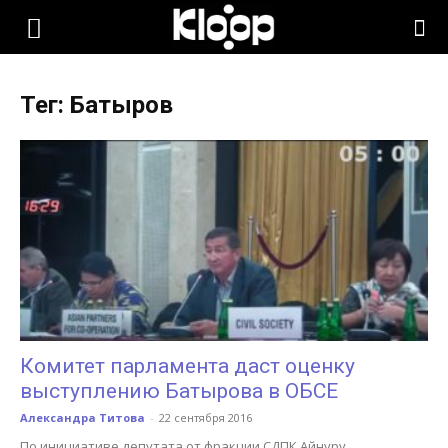
KLOOP.KG
Тег: Батыров
—
Новости
Кыргызстана
Комитет парламента даст оценку
выступлению Батырова в ОБСЕ
Александра Титова
-
22 сентября 2016
По инициативе депутата от фракции СДПК Айнуру