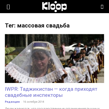
KLOOP.KG
Тег: массовая свадьба
—
Новости
Кыргызстана
IWPR: Таджикистан — когда приходят
свадебные инспекторы
Редакция
-
16 октября 2014
Люди жалуются, что государственные ограничения пышных