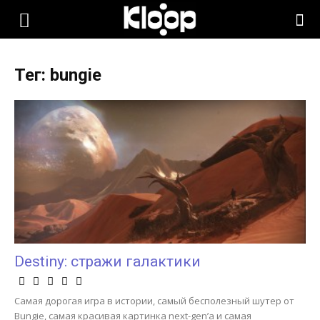
KLOOP.KG
Тег: bungie
—
Новости
Кыргызстана
Destiny: стражи галактики
Самая дорогая игра в истории, самый бесполезный шутер от
Bungie, самая красивая картинка next-gen’а и самая