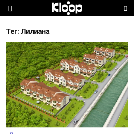
KLOOP.KG
Тег: Лилиана
—
Новости
Кыргызстана