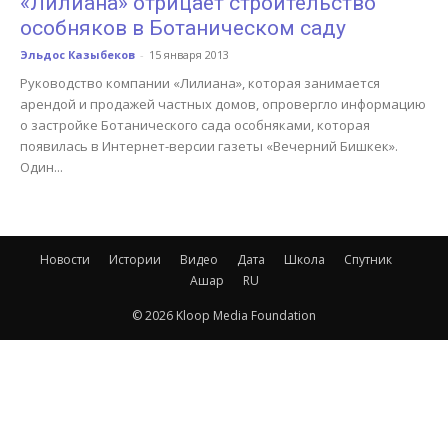
«Лилиана» отрицает строительство
особняков в Ботаническом саду
Эльдос Казыбеков
-
15 января 2013
Руководство компании «Лилиана», которая занимается
арендой и продажей частных домов, опровергло информацию
о застройке Ботанического сада особняками, которая
появилась в Интернет-версии газеты «Вечерний Бишкек».
Один...
Новости
Истории
Видео
Дата
Школа
Спутник
Ашар
RU
© 2026 Kloop Media Foundation