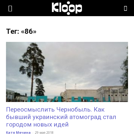
KLOOP.KG
Тег: «86»
—
Новости
Кыргызстана
Переосмыслить Чернобыль. Как
бывший украинский атомоград стал
городом новых идей
Катя Мячина
-
29 мая 2018