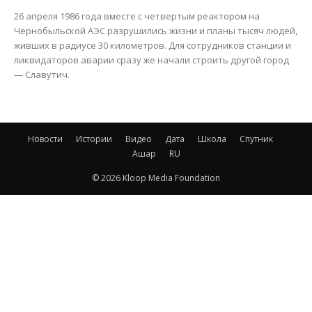
26 апреля 1986 года вместе с четвертым реактором на
Чернобыльской АЭС разрушились жизни и планы тысяч людей,
живших в радиусе 30 километров. Для сотрудников станции и
ликвидаторов аварии сразу же начали строить другой город
— Славутич.
Новости
Истории
Видео
Дата
Школа
Спутник
Ашар
RU
© 2026 Kloop Media Foundation