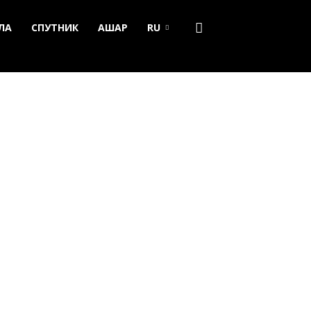
ЛА
СПУТНИК
АШАР
RU