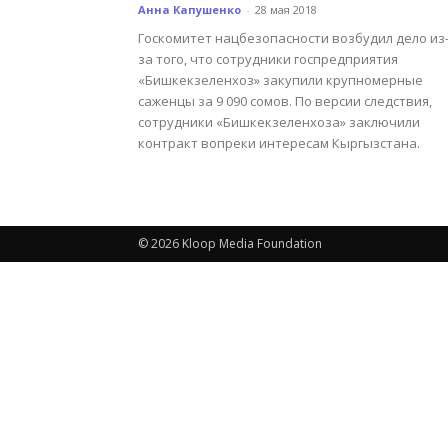
Анна Капушенко
-
28 мая 2018
Госкомитет нацбезопасности возбудил дело из
за того, что сотрудники госпредприятия
«Бишкекзеленхоз» закупили крупномерные
саженцы за 9 090 сомов. По версии следствия,
сотрудники «Бишкекзеленхоза» заключили
контракт вопреки интересам Кыргызстана.
© 2026 Kloop Media Foundation