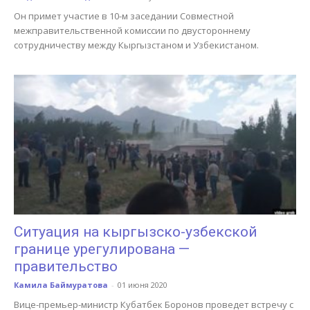
Он примет участие в 10-м заседании Совместной
межправительственной комиссии по двустороннему
сотрудничеству между Кыргызстаном и Узбекистаном.
Ситуация на кыргызско-узбекской
границе урегулирована —
правительство
Камила Баймуратова
-
01 июня 2020
Вице-премьер-министр Кубатбек Боронов проведет встречу с