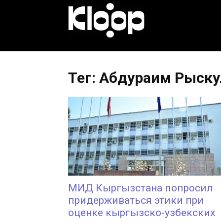
KLOOP.KG
—
Тег: Абдураим Рыск
Новости
Кыргызстана
МИД Кыргызстана попросил
придерживаться этики при
оценке кыргызско-узбекских