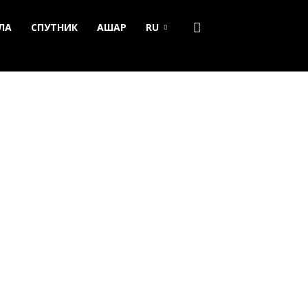
ЛА
СПУТНИК
АШАР
RU