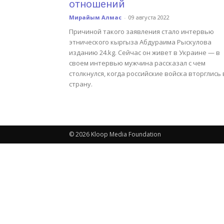
отношений
Мирайым Алмас
-
09 августа 2022
Причиной такого заявления стало интервью
этнического кыргыза Абдураима Рыскулова
изданию 24.kg. Сейчас он живет в Украине — в
своем интервью мужчина рассказал с чем
столкнулся, когда российские войска вторглись 
страну.
© 2026 Kloop Media Foundation