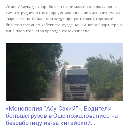
Семья Абдукадыр заработала сотни миллионов долларов за
счет сотрудничества с коррумпированными чиновниками из
Кыргызстана. Сейчас они ведут процветающий торговый
бизнес в соседнем Узбекистане, где нашли нового партнера в
лице правительства президента Мирзиёева.
«Монополия “Абу-Сахий”». Водители
большегрузов в Оше пожаловались на
безработицу из-за китайской...