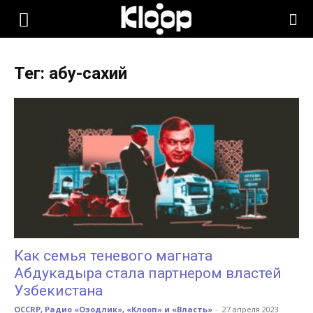
KLOOP.KG
Тег: абу-сахий
—
Новости
Кыргызстана
Как семья теневого магната
Абдукадыра стала партнером властей
Узбекистана
OCCRP, Радио «Озодлик», «Клооп» и «Власть»
-
27 апреля 2023