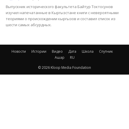
Выпускник исторического факультета Байтур Токтосунов
изучил напечатанные в Кыргызстане книги с невероятными
теориями о происхождении кыргызов и составил список из
шести самых абсурдных.
Новости
Истории
Видео
Дата
Школа
Спутник
Ашар
RU
© 2026 Kloop Media Foundation