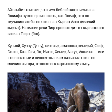
Айтымбет считает, что имя библейского великана
Голиафа нужно произносить, как Гогиаф, что по
звучанию якобы похоже на «Кыргыз Алп» (великий
кыргыз). Название реки Тигр происходит от кыргызского
слова «Теӊир» (бог).
Хуньюй, Хунну (Гунну), кентавр, амазонка, кимерий, Скиф,
Гиксос, Гага, Гаги, Гог, Магог, Химер, Ашгуз, Ашкеназ — все
эти понятные и непонятные вам названия тоже, по
мнению автора, относятся к кыргызскому языку.