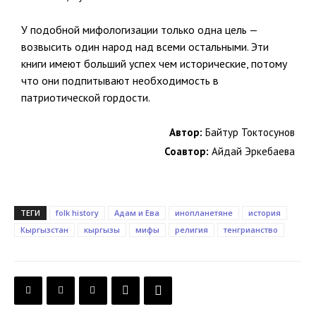
У подобной мифологизации только одна цель —
возвысить один народ над всеми остальными. Эти
книги имеют больший успех чем исторические, потому
что они подпитывают необходимость в
патриотической гордости.
Автор:
Байтур Токтосунов
Соавтор:
Айдай Эркебаева
ТЕГИ
folk history
Адам и Ева
инопланетяне
история
Кыргызстан
кыргызы
мифы
религия
тенгрианство