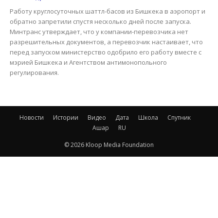
Работу круглосуточных шаттл-басов из Бишкека в аэропорт и
обратно запретили спустя несколько дней после запуска.
Минтранс утверждает, что у компании-перевозчика нет
разрешительных документов, а перевозчик настаивает, что
перед запуском министерство одобрило его работу вместе с
мэрией Бишкека и Агентством антимонопольного
регулирования.
Новости
Истории
Видео
Дата
Школа
Спутник
Ашар
RU
© 2026 Kloop Media Foundation