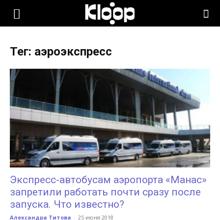
KLOOP.KG
Тег: аэроэкспресс
—
Новости
Кыргызстана
Экспресс-автобусам аэропорта «Манас»
запретили работать почти сразу после
запуска. Что известно?
Александра Титова
-
25 июня 2018